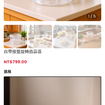
1
/
5
自帶接盤旋轉捻蒜器
NT$
799
.00
規格