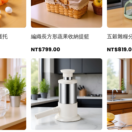
護托
編織長方形蔬果收納提籃
五穀雜糧
NT$799
.00
NT$819
.