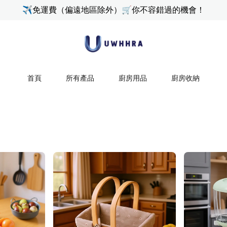
✈免運費（偏遠地區除外）🛒你不容錯過的機會！
首頁
所有產品
廚房用品
廚房收納