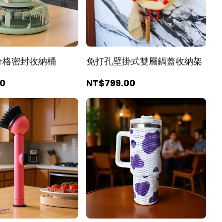
分格密封收納桶
免打孔壁掛式雙層鍋蓋收納架
00
NT$799
.00