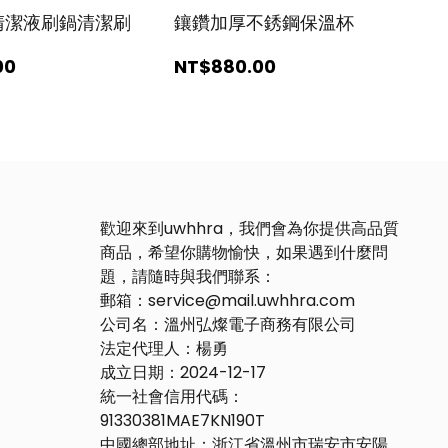
清潔液刷鍋清潔刷
鑲鑽加厚不銹鋼保溫杯
00
NT$880
.00
歡迎來到uwhhra，我們會為你提供高品質
商品，希望你購物愉快，如果遇到什麼問
題，請隨時與我們聯系：
郵箱：service@mail.uwhhra.com
公司名：溫州弘燦電子商務有限公司
法定代理人：楊勇
成立日期：2024-12-17
統一社會信用代碼：
91330381MAE7KN190T
中國總部地址：浙江省溫州市瑞安市安陽