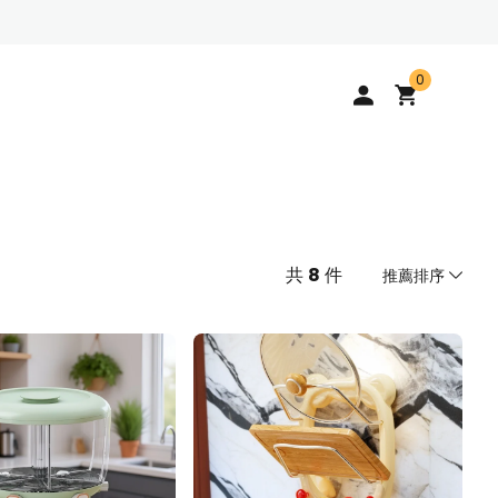
0
共
8
件
推薦排序
推薦排序
按價格由低到高
按價格由高到低
由新到舊
由舊到新