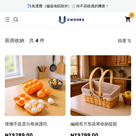
✈免運費（偏遠地區除外）🛒你不容錯過的機會！
0
廚房收納
共
4
件
篩選
價格
推薦排序
按價格由低到高
按價格由高到低
由新到舊
由舊到新
便攜手提蛋分格保護托
編織長方形蔬果收納提籃
NT$789
.00
NT$799
.00